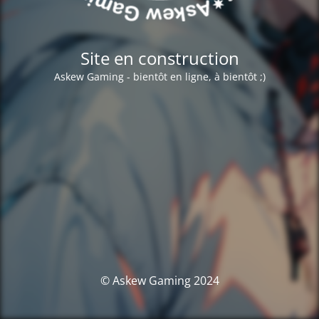
Site en construction
Askew Gaming - bientôt en ligne, à bientôt ;)
© Askew Gaming 2024